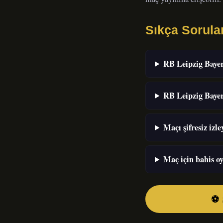
Sıkça Sorula
RB Leipzig Bayer
RB Leipzig Baye
Maçı şifresiz izl
Maç için bahis o
⚽ 