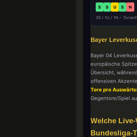
S
S
U
S
N
3S / 1U / 1N – Torverh
Bayer Leverkuse
Bayer 04 Leverkuse
europäische Spitze
Übersicht, während 
offensiven Akzente 
Tore pro Auswärts
Gegentore/Spiel au
Welche Live-
Bundesliga-T