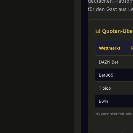
deutschen Plattfor
für den Gast aus L
📊 Quoten-Übe
Wettmarkt
DAZN Bet
Bet365
Tipico
Bwin
*Quoten sind indikativ