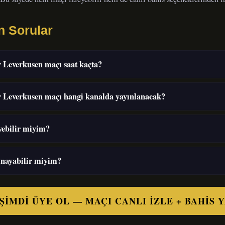
n Sorular
 Leverkusen maçı saat kaçta?
r Leverkusen maçı hangi kanalda yayınlanacak?
eyebilir miyim?
ynayabilir miyim?
ŞIMDI ÜYE OL — MAÇI CANLI İZLE + BAHIS 