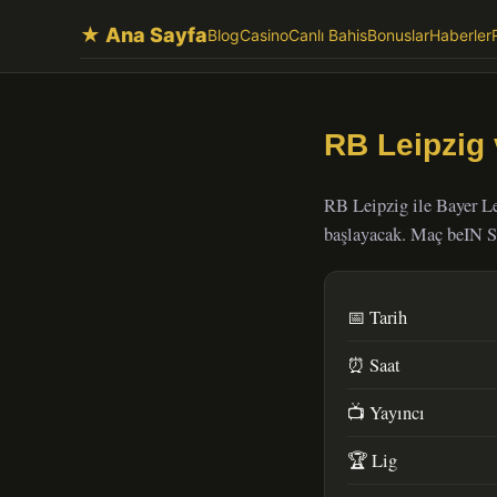
★ Ana Sayfa
Blog
Casino
Canlı Bahis
Bonuslar
Haberler
RB Leipzig
RB Leipzig ile Bayer L
başlayacak. Maç beIN Sp
📅 Tarih
⏰ Saat
📺 Yayıncı
🏆 Lig