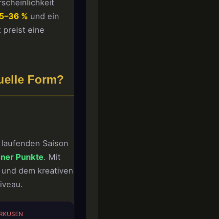
rscheinlichkeit
5–36 %
und ein
 preist eine
tuelle Form?
r laufenden Saison
ner Punkte
. Mit
) und dem kreativen
iveau.
ERKUSEN