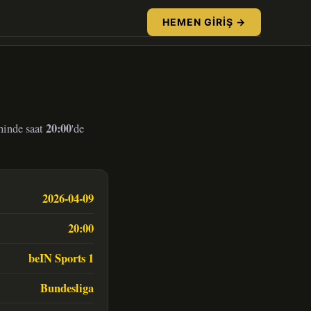
HEMEN GIRIŞ →
20:00
hinde saat
'de
2026-04-09
20:00
beIN Sports 1
Bundesliga