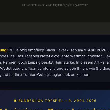
18+ Sorumlu oyun. Yayın bilgileri değişiklik gösterebilir.
ung:
RB Leipzig empfängt Bayer Leverkusen am
9. April 2026
u
ndesliga. Das Topspiel bietet exzellente Wettmöglichkeiten: Le
ins Rennen, doch Leipzig besitzt Heimstärke. In diesem Artikel a
-Wettstrategien, Teamvergleiche und zeigen Ihnen, wie Sie die
gend für Ihre Turnier-Wettstrategien nutzen können.
⚽ BUNDESLIGA TOPSPIEL – 9. APRIL 2026