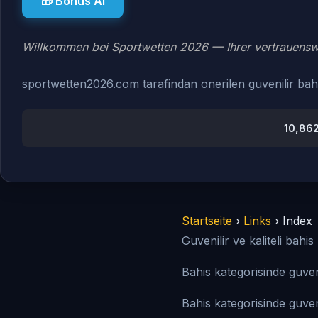
🎁 Bonus Al
Willkommen bei Sportwetten 2026 — Ihrer vertrauensw
sportwetten2026.com tarafindan onerilen guvenilir bahis
10,86
Startseite
›
Links
›
Index
Guvenilir ve kaliteli bahis
Bahis kategorisinde guven
Bahis kategorisinde guven