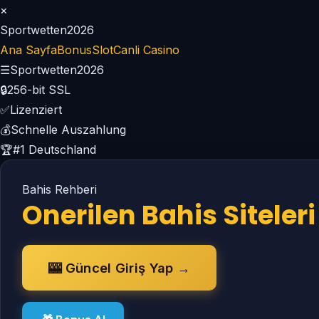
×
Sportwetten2026
Ana Sayfa
Bonus
Slot
Canli Casino
☰
Sportwetten2026
🔒
256-bit SSL
✅
Lizenziert
💰
Schnelle Auszahlung
🏆
#1 Deutschland
Bahis Rehberi
Onerilen Bahis Siteleri
🎰 Güncel Giriş Yap →