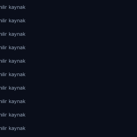
ilir kaynak
ilir kaynak
ilir kaynak
ilir kaynak
ilir kaynak
ilir kaynak
ilir kaynak
ilir kaynak
ilir kaynak
ilir kaynak