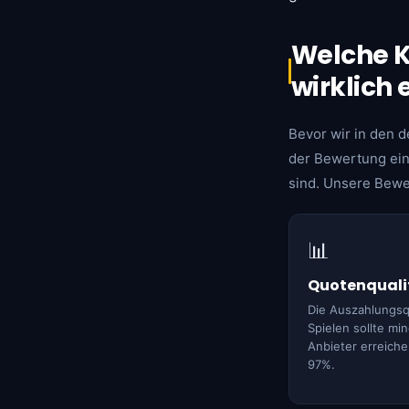
Welche K
wirklich
Bevor wir in den d
der Bewertung ein
sind. Unsere Bewe
📊
Quotenquali
Die Auszahlungsq
Spielen sollte mi
Anbieter erreich
97%.