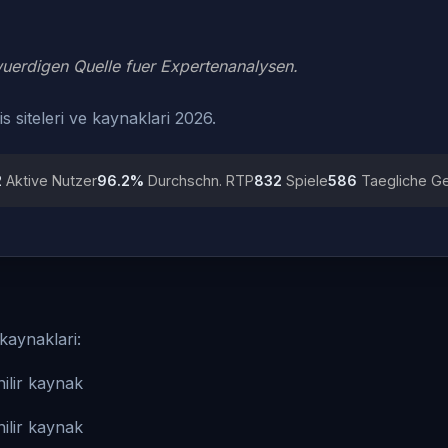
uerdigen Quelle fuer Expertenanalysen.
 siteleri ve kaynaklari 2026.
2
Aktive Nutzer
96.2%
Durchschn. RTP
832
Spiele
586
Taegliche G
 kaynaklari:
ilir kaynak
ilir kaynak