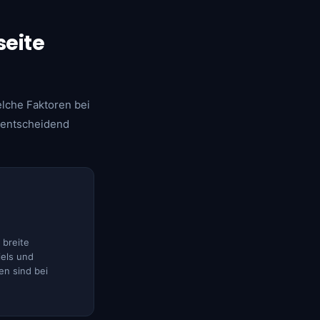
eite
welche Faktoren bei
 entscheidend
 breite
els und
en sind bei