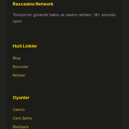
Raxcasino Network
Türkiye'nin güvenilir bahis ve casino rehberi. 18+ sorumlu
oyun.
Hızlı Linkler
Blog
Bonuslar
Rehber
Oyunlar
Casino
Canlı Bahis
Blackjack