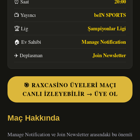
20:00
⏰ Saat
beIN SPORTS
📺 Yayıncı
Şampiyonlar Ligi
🏆 Lig
Manage Notification
🏠 Ev Sahibi
Join Newsletter
✈️ Deplasman
🎯 RAXCASINO ÜYELERI MAÇI
CANLI İZLEYEBILIR → ÜYE OL
Maç Hakkında
Manage Notification ve Join Newsletter arasındaki bu önemli