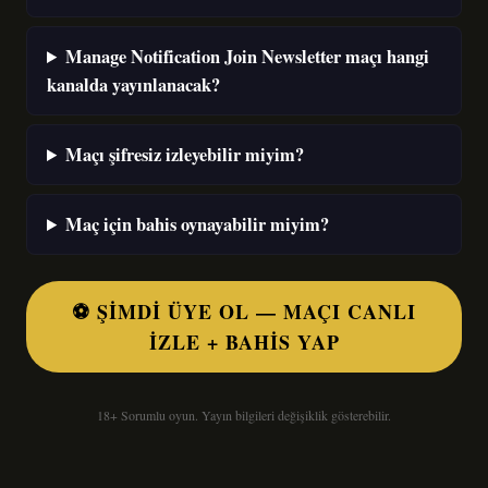
Manage Notification Join Newsletter maçı hangi
kanalda yayınlanacak?
Maçı şifresiz izleyebilir miyim?
Maç için bahis oynayabilir miyim?
⚽ ŞIMDI ÜYE OL — MAÇI CANLI
İZLE + BAHIS YAP
18+ Sorumlu oyun. Yayın bilgileri değişiklik gösterebilir.