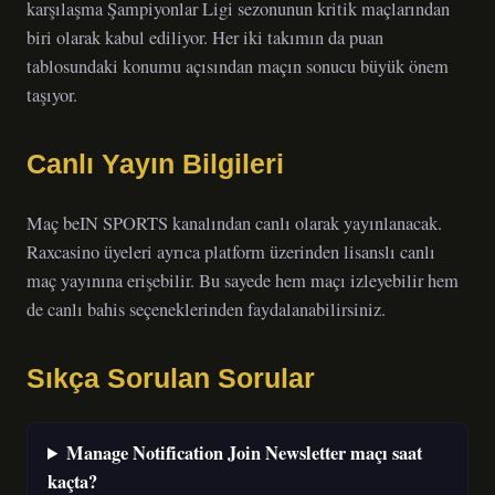
karşılaşma Şampiyonlar Ligi sezonunun kritik maçlarından
biri olarak kabul ediliyor. Her iki takımın da puan
tablosundaki konumu açısından maçın sonucu büyük önem
taşıyor.
Canlı Yayın Bilgileri
Maç beIN SPORTS kanalından canlı olarak yayınlanacak.
Raxcasino üyeleri ayrıca platform üzerinden lisanslı canlı
maç yayınına erişebilir. Bu sayede hem maçı izleyebilir hem
de canlı bahis seçeneklerinden faydalanabilirsiniz.
Sıkça Sorulan Sorular
Manage Notification Join Newsletter maçı saat
kaçta?