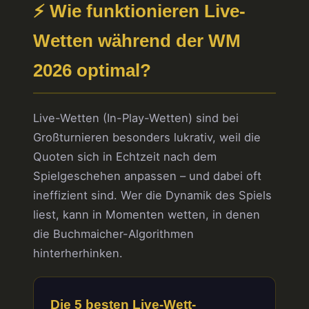
⚡ Wie funktionieren Live-
Wetten während der WM
2026 optimal?
Live-Wetten (In-Play-Wetten) sind bei
Großturnieren besonders lukrativ, weil die
Quoten sich in Echtzeit nach dem
Spielgeschehen anpassen – und dabei oft
ineffizient sind. Wer die Dynamik des Spiels
liest, kann in Momenten wetten, in denen
die Buchmaicher-Algorithmen
hinterherhinken.
Die 5 besten Live-Wett-