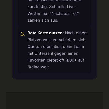
kurzfristig. Schnelle Live-
Wetten auf "Nächstes Tor"
zahlen sich aus.
Rote Karte nutzen:
Nach einem
3.
Platzverweis verschieben sich
Quoten dramatisch. Ein Team
mit Unterzahl gegen einen
Favoriten bietet oft 4.00+ auf
"keine weit