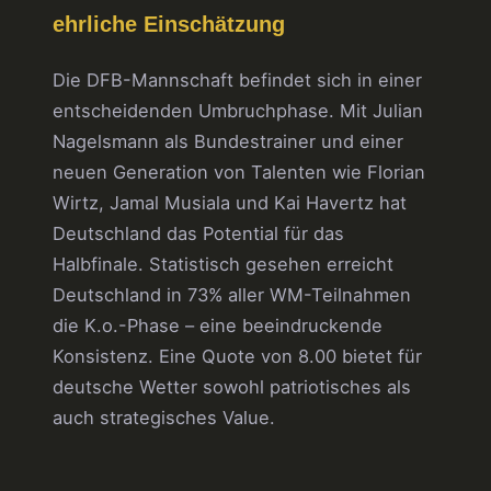
ehrliche Einschätzung
Die DFB-Mannschaft befindet sich in einer
entscheidenden Umbruchphase. Mit Julian
Nagelsmann als Bundestrainer und einer
neuen Generation von Talenten wie Florian
Wirtz, Jamal Musiala und Kai Havertz hat
Deutschland das Potential für das
Halbfinale. Statistisch gesehen erreicht
Deutschland in 73% aller WM-Teilnahmen
die K.o.-Phase – eine beeindruckende
Konsistenz. Eine Quote von 8.00 bietet für
deutsche Wetter sowohl patriotisches als
auch strategisches Value.