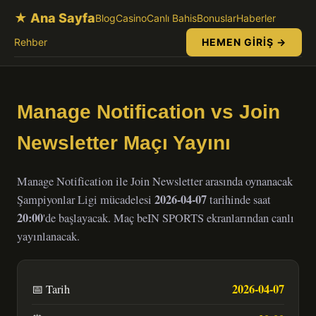
★ Ana Sayfa
Blog
Casino
Canlı Bahis
Bonuslar
Haberler
Rehber
HEMEN GIRIŞ →
Manage Notification vs Join
Newsletter Maçı Yayını
Manage Notification ile Join Newsletter arasında oynanacak
2026-04-07
Şampiyonlar Ligi mücadelesi
tarihinde saat
20:00
'de başlayacak. Maç beIN SPORTS ekranlarından canlı
yayınlanacak.
2026-04-07
📅 Tarih