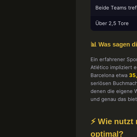
Beide Teams tre
Über 2,5 Tore
📊 Was sagen d
Ein erfahrener Spo
Atlético impliziert
Barcelona etwa
35
seriösen Buchmache
denen die eigene W
und genau das biet
⚡ Wie nutzt 
optimal?