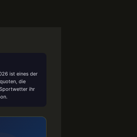
026 ist eines der
tquoten, die
Sportwetter ihr
son.