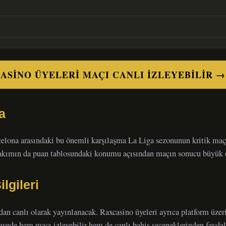
CASINO ÜYELERI MAÇI CANLI İZLEYEBILIR →
a
elona arasındaki bu önemli karşılaşma La Liga sezonunun kritik maçl
 takımın da puan tablosundaki konumu açısından maçın sonucu büyük 
lgileri
an canlı olarak yayınlanacak. Raxcasino üyeleri ayrıca platform üzeri
sayede hem maçı izleyebilir hem de canlı bahis seçeneklerinden faydal