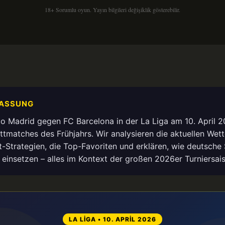
18+ Sorumlu oyun. Yayın bilgileri değişiklik gösterebilir.
FASSUNG
co Madrid gegen FC Barcelona in der La Liga am 10. April 2
ttmatches des Frühjahrs. Wir analysieren die aktuellen Wet
-Strategien, die Top-Favoriten und erklären, wie deutsche 
 einsetzen – alles im Kontext der großen 2026er Turniersai
LA LIGA • 10. APRIL 2026