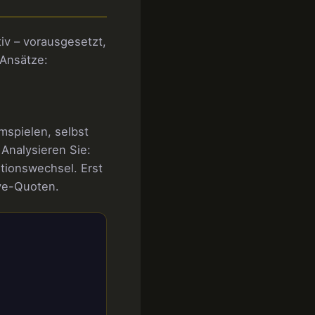
iv – vorausgesetzt,
 Ansätze:
mspielen, selbst
Analysieren Sie:
ationswechsel. Erst
ive-Quoten.