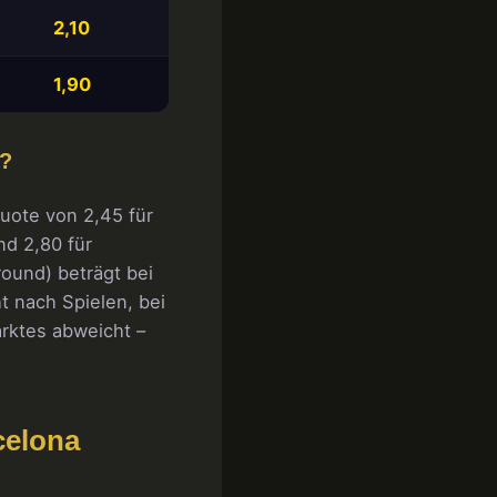
2,10
1,90
g?
Quote von 2,45 für
nd 2,80 für
ound) beträgt bei
t nach Spielen, bei
rktes abweicht –
celona