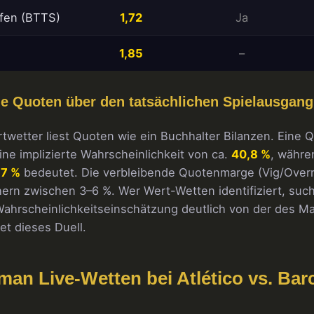
ffen (BTTS)
1,72
Ja
1,85
–
ie Quoten über den tatsächlichen Spielausgan
rtwetter liest Quoten wie ein Buchhalter Bilanzen. Eine 
 eine implizierte Wahrscheinlichkeit von ca.
40,8 %
, währe
,7 %
bedeutet. Die verbleibende Quotenmarge (Vig/Overr
rn zwischen 3–6 %. Wer Wert-Wetten identifiziert, such
ahrscheinlichkeitseinschätzung deutlich von der des Ma
et dieses Duell.
man Live-Wetten bei Atlético vs. Bar