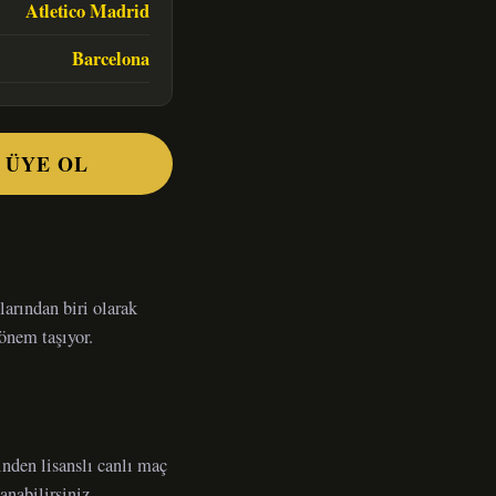
Atletico Madrid
Barcelona
 ÜYE OL
arından biri olarak
önem taşıyor.
nden lisanslı canlı maç
anabilirsiniz.