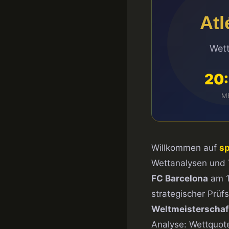
Atl
Wett
20:
ME
Willkommen auf
s
Wettanalysen und 
FC Barcelona
am 10
strategischer Prüf
Weltmeisterschaf
Analyse: Wettquot