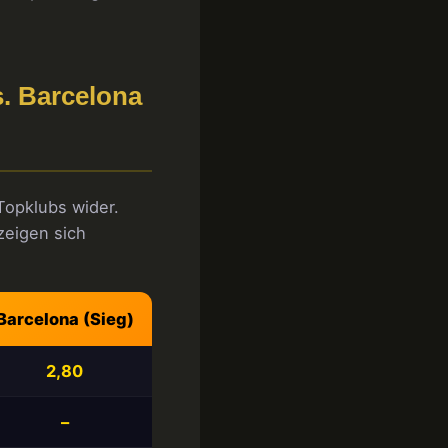
s. Barcelona
Topklubs wider.
eigen sich
Barcelona (Sieg)
2,80
–