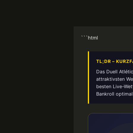
```html
TL;DR – KURZ
Das Duell Atléti
attraktivsten We
besten Live-Wett
Bankroll optimal