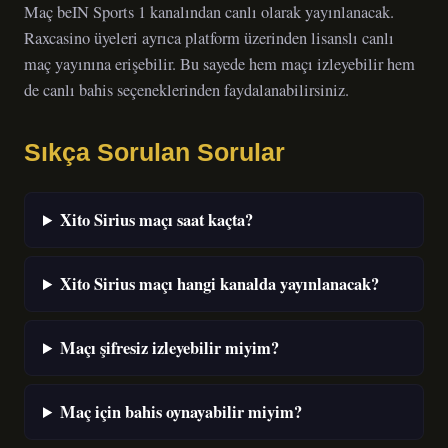
Maç beIN Sports 1 kanalından canlı olarak yayınlanacak.
Raxcasino üyeleri ayrıca platform üzerinden lisanslı canlı
maç yayınına erişebilir. Bu sayede hem maçı izleyebilir hem
de canlı bahis seçeneklerinden faydalanabilirsiniz.
Sıkça Sorulan Sorular
Xito Sirius maçı saat kaçta?
Xito Sirius maçı hangi kanalda yayınlanacak?
Maçı şifresiz izleyebilir miyim?
Maç için bahis oynayabilir miyim?