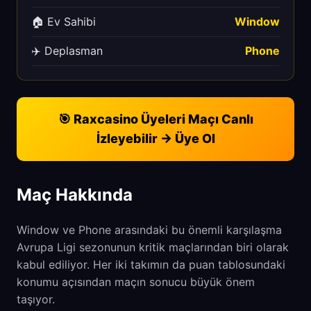
🏠 Ev Sahibi
Window
✈️ Deplasman
Phone
🎯 Raxcasino Üyeleri Maçı Canlı
İzleyebilir → Üye Ol
Maç Hakkında
Window ve Phone arasındaki bu önemli karşılaşma
Avrupa Ligi sezonunun kritik maçlarından biri olarak
kabul ediliyor. Her iki takımın da puan tablosundaki
konumu açısından maçın sonucu büyük önem
taşıyor.