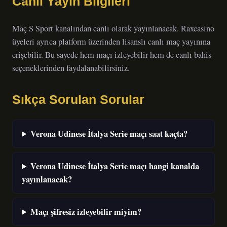
Canlı Yayın Bilgileri
Maç S Sport kanalından canlı olarak yayınlanacak. Raxcasino
üyeleri ayrıca platform üzerinden lisanslı canlı maç yayınına
erişebilir. Bu sayede hem maçı izleyebilir hem de canlı bahis
seçeneklerinden faydalanabilirsiniz.
Sıkça Sorulan Sorular
Verona Udinese İtalya Serie maçı saat kaçta?
Verona Udinese İtalya Serie maçı hangi kanalda
yayınlanacak?
Maçı şifresiz izleyebilir miyim?