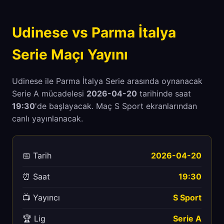
Udinese vs Parma İtalya
Serie Maçı Yayını
Udinese ile Parma İtalya Serie arasında oynanacak
Serie A mücadelesi
2026-04-20
tarihinde saat
19:30
'de başlayacak. Maç S Sport ekranlarından
canlı yayınlanacak.
📅 Tarih
2026-04-20
⏰ Saat
19:30
📺 Yayıncı
S Sport
🏆 Lig
Serie A