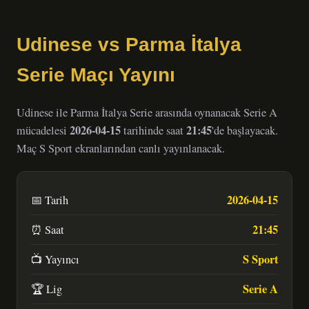
Udinese vs Parma İtalya
Serie Maçı Yayını
Udinese ile Parma İtalya Serie arasında oynanacak Serie A
2026-04-15
21:45
mücadelesi
tarihinde saat
'de başlayacak.
Maç S Sport ekranlarından canlı yayınlanacak.
2026-04-15
📅 Tarih
21:45
⏰ Saat
S Sport
📺 Yayıncı
Serie A
🏆 Lig