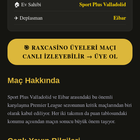
Sport Plus Valladolid
🏠 Ev Sahibi
Eibar
✈️ Deplasman
🎯 RAXCASINO ÜYELERI MAÇI
CANLI İZLEYEBILIR → ÜYE OL
Maç Hakkında
Sport Plus Valladolid ve Eibar arasındaki bu önemli
karşılaşma Premier League sezonunun kritik maçlarından biri
olarak kabul ediliyor. Her iki takımın da puan tablosundaki
konumu açısından maçın sonucu büyük önem taşıyor.