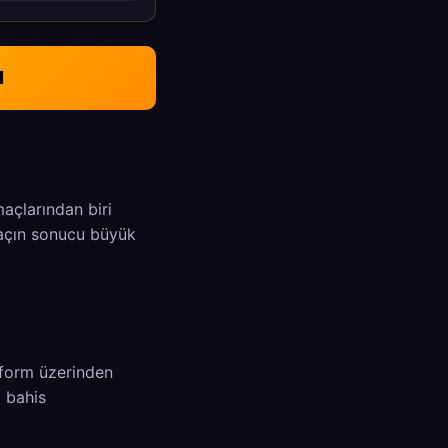
l
açlarından biri
maçın sonucu büyük
tform üzerinden
ı bahis