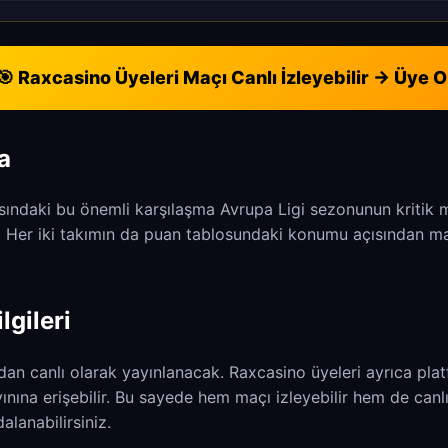
🎯 Raxcasino Üyeleri Maçı Canlı İzleyebilir → Üye O
a
asındaki bu önemli karşılaşma Avrupa Ligi sezonunun kritik m
r. Her iki takımın da puan tablosundaki konumu açısından 
lgileri
an canlı olarak yayınlanacak. Raxcasino üyeleri ayrıca pla
yınına erişebilir. Bu sayede hem maçı izleyebilir hem de canl
lanabilirsiniz.