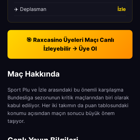
✈️ Deplasman
İzle
🎯 Raxcasino Üyeleri Maçı Canlı
İzleyebilir → Üye Ol
Maç Hakkında
Sport Plu ve İzle arasındaki bu önemli karşılaşma
Bundesliga sezonunun kritik maçlarından biri olarak
kabul ediliyor. Her iki takımın da puan tablosundaki
konumu açısından maçın sonucu büyük önem
taşıyor.