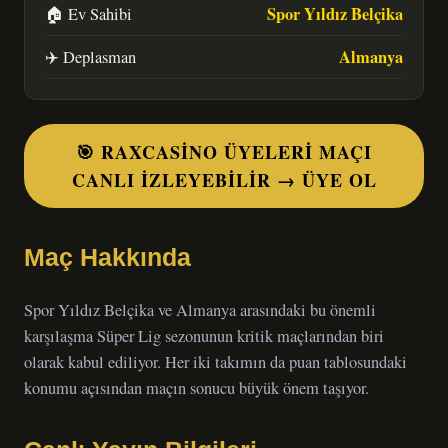
Spor Yıldız Belçika
🏠 Ev Sahibi
Almanya
✈️ Deplasman
🎯 RAXCASINO ÜYELERI MAÇI
CANLI İZLEYEBILIR → ÜYE OL
Maç Hakkında
Spor Yıldız Belçika ve Almanya arasındaki bu önemli
karşılaşma Süper Lig sezonunun kritik maçlarından biri
olarak kabul ediliyor. Her iki takımın da puan tablosundaki
konumu açısından maçın sonucu büyük önem taşıyor.