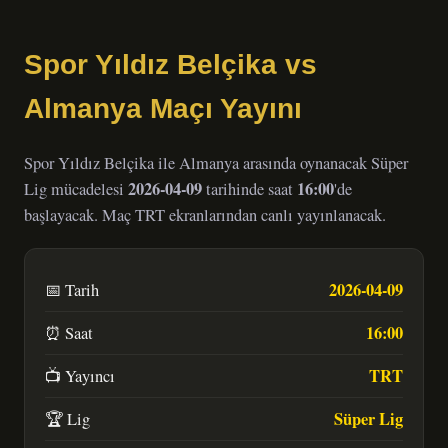
Spor Yıldız Belçika vs
Almanya Maçı Yayını
Spor Yıldız Belçika ile Almanya arasında oynanacak Süper
2026-04-09
16:00
Lig mücadelesi
tarihinde saat
'de
başlayacak. Maç TRT ekranlarından canlı yayınlanacak.
2026-04-09
📅 Tarih
16:00
⏰ Saat
TRT
📺 Yayıncı
Süper Lig
🏆 Lig