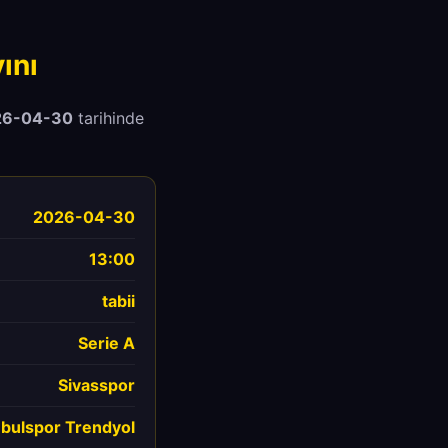
ını
26-04-30
tarihinde
2026-04-30
13:00
tabii
Serie A
Sivasspor
nbulspor Trendyol