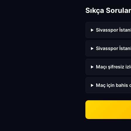
Sıkça Sorula
Sivasspor İstan
Sivasspor İsta
Maçı şifresiz iz
Maç için bahis 