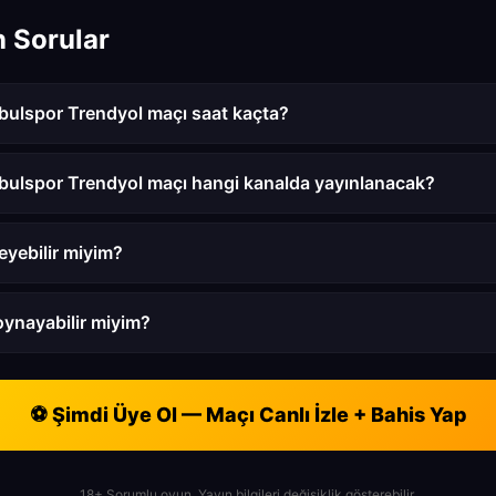
n Sorular
bulspor Trendyol maçı saat kaçta?
nbulspor Trendyol maçı hangi kanalda yayınlanacak?
leyebilir miyim?
oynayabilir miyim?
⚽ Şimdi Üye Ol — Maçı Canlı İzle + Bahis Yap
18+ Sorumlu oyun. Yayın bilgileri değişiklik gösterebilir.