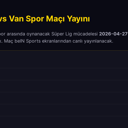
vs Van Spor Maçı Yayını
Spor arasında oynanacak Süper Lig mücadelesi
2026-04-27
k. Maç beIN Sports ekranlarından canlı yayınlanacak.