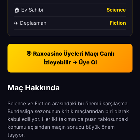
🏠 Ev Sahibi
Science
✈️ Deplasman
Fiction
🎯 Raxcasino Üyeleri Maçı Canlı
İzleyebilir → Üye Ol
Maç Hakkında
Science ve Fiction arasındaki bu önemli karşılaşma
Bundesliga sezonunun kritik maçlarından biri olarak
kabul ediliyor. Her iki takımın da puan tablosundaki
konumu açısından maçın sonucu büyük önem
taşıyor.