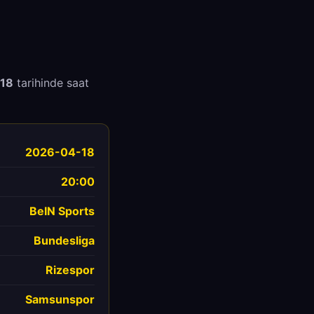
18
tarihinde saat
2026-04-18
20:00
BeIN Sports
Bundesliga
Rizespor
Samsunspor