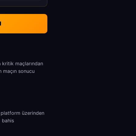
l
kritik maçlarından
an maçın sonucu
 platform üzerinden
ı bahis