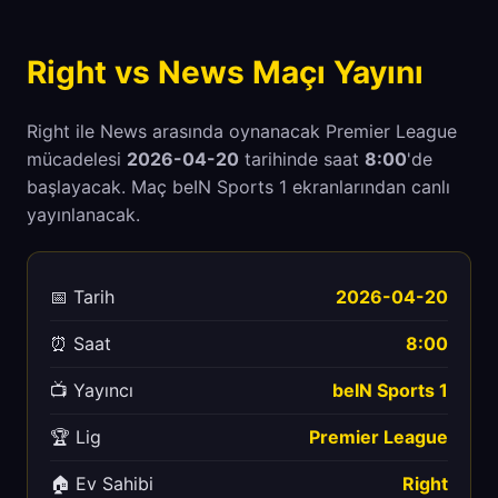
Right vs News Maçı Yayını
Right ile News arasında oynanacak Premier League
mücadelesi
2026-04-20
tarihinde saat
8:00
'de
başlayacak. Maç beIN Sports 1 ekranlarından canlı
yayınlanacak.
📅 Tarih
2026-04-20
⏰ Saat
8:00
📺 Yayıncı
beIN Sports 1
🏆 Lig
Premier League
🏠 Ev Sahibi
Right