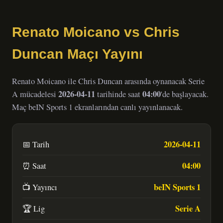
Renato Moicano vs Chris
Duncan Maçı Yayını
Renato Moicano ile Chris Duncan arasında oynanacak Serie
2026-04-11
04:00
A mücadelesi
tarihinde saat
'de başlayacak.
Maç beIN Sports 1 ekranlarından canlı yayınlanacak.
2026-04-11
📅 Tarih
04:00
⏰ Saat
beIN Sports 1
📺 Yayıncı
Serie A
🏆 Lig