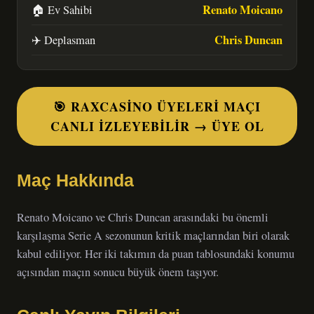
Renato Moicano
🏠 Ev Sahibi
Chris Duncan
✈️ Deplasman
🎯 RAXCASINO ÜYELERI MAÇI
CANLI İZLEYEBILIR → ÜYE OL
Maç Hakkında
Renato Moicano ve Chris Duncan arasındaki bu önemli
karşılaşma Serie A sezonunun kritik maçlarından biri olarak
kabul ediliyor. Her iki takımın da puan tablosundaki konumu
açısından maçın sonucu büyük önem taşıyor.