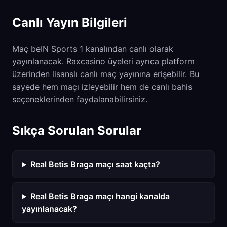
Canlı Yayın Bilgileri
Maç beIN Sports 1 kanalından canlı olarak
yayınlanacak. Raxcasino üyeleri ayrıca platform
üzerinden lisanslı canlı maç yayınına erişebilir. Bu
sayede hem maçı izleyebilir hem de canlı bahis
seçeneklerinden faydalanabilirsiniz.
Sıkça Sorulan Sorular
Real Betis Braga maçı saat kaçta?
Real Betis Braga maçı hangi kanalda
yayınlanacak?