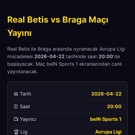
Real Betis vs Braga Maçı
Yayını
Real Betis ile Braga arasında oynanacak Avrupa Ligi
mücadelesi
2026-04-22
tarihinde saat
20:00
'de
başlayacak. Maç beIN Sports 1 ekranlarından canlı
yayınlanacak.
📅 Tarih
2026-04-22
⏰ Saat
20:00
📺 Yayıncı
beIN Sports 1
🏆 Lig
Avrupa Ligi