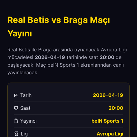
Real Betis vs Braga Maçı
Yayını
Real Betis ile Braga arasında oynanacak Avrupa Ligi
mücadelesi
2026-04-19
tarihinde saat
20:00
'de
başlayacak. Maç beIN Sports 1 ekranlarından canlı
yayınlanacak.
📅 Tarih
2026-04-19
⏰ Saat
20:00
📺 Yayıncı
beIN Sports 1
🏆 Lig
Avrupa Ligi