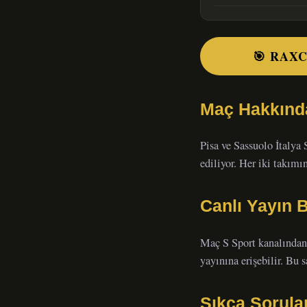
🎯 RAX
Maç Hakkınd
Pisa ve Sassuolo İtalya
ediliyor. Her iki takım
Canlı Yayın Bi
Maç S Sport kanalından 
yayınına erişebilir. Bu 
Sıkça Sorula