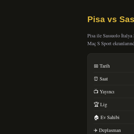
Pisa vs Sas
Pisa ile Sassuolo İtaly
Maç S Sport ekranlarınd
📅 Tarih
⏰ Saat
📺 Yayıncı
🏆 Lig
🏠 Ev Sahibi
✈️ Deplasman