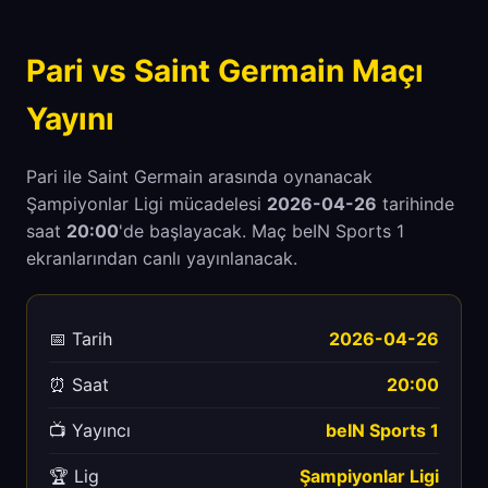
Pari vs Saint Germain Maçı
Yayını
Pari ile Saint Germain arasında oynanacak
Şampiyonlar Ligi mücadelesi
2026-04-26
tarihinde
saat
20:00
'de başlayacak. Maç beIN Sports 1
ekranlarından canlı yayınlanacak.
📅 Tarih
2026-04-26
⏰ Saat
20:00
📺 Yayıncı
beIN Sports 1
🏆 Lig
Şampiyonlar Ligi