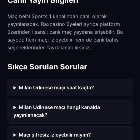
Canlı Yayın Bilgileri
Maç beIN Sports 1 kanalından canlı olarak
yayınlanacak. Raxcasino üyeleri ayrıca platform
üzerinden lisanslı canlı maç yayınına erişebilir. Bu
sayede hem maçı izleyebilir hem de canlı bahis
seçeneklerinden faydalanabilirsiniz.
Sıkça Sorulan Sorular
Milan Udinese maçı saat kaçta?
Milan Udinese maçı hangi kanalda
yayınlanacak?
Maçı şifresiz izleyebilir miyim?