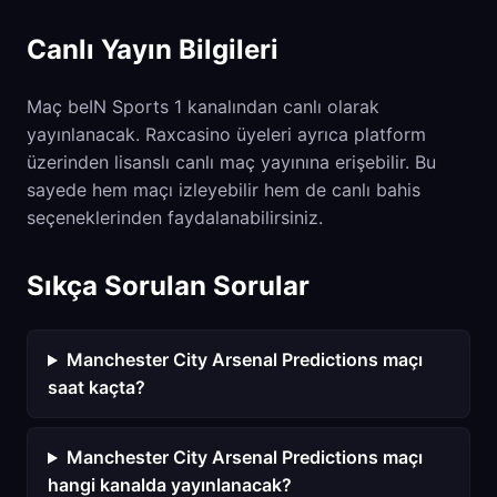
Canlı Yayın Bilgileri
Maç beIN Sports 1 kanalından canlı olarak
yayınlanacak. Raxcasino üyeleri ayrıca platform
üzerinden lisanslı canlı maç yayınına erişebilir. Bu
sayede hem maçı izleyebilir hem de canlı bahis
seçeneklerinden faydalanabilirsiniz.
Sıkça Sorulan Sorular
Manchester City Arsenal Predictions maçı
saat kaçta?
Manchester City Arsenal Predictions maçı
hangi kanalda yayınlanacak?