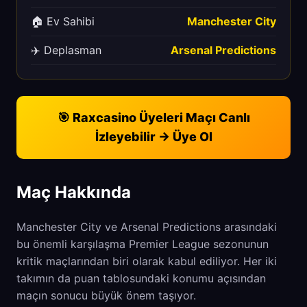
🏠 Ev Sahibi
Manchester City
✈️ Deplasman
Arsenal Predictions
🎯 Raxcasino Üyeleri Maçı Canlı
İzleyebilir → Üye Ol
Maç Hakkında
Manchester City ve Arsenal Predictions arasındaki
bu önemli karşılaşma Premier League sezonunun
kritik maçlarından biri olarak kabul ediliyor. Her iki
takımın da puan tablosundaki konumu açısından
maçın sonucu büyük önem taşıyor.