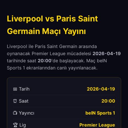
Liverpool vs Paris Saint
Germain Maçı Yayını
Liverpool ile Paris Saint Germain arasında
oynanacak Premier League mücadelesi
2026-04-19
tarihinde saat
20:00
'de başlayacak. Maç beIN
Sports 1 ekranlarından canlı yayınlanacak.
📅 Tarih
2026-04-19
⏰ Saat
20:00
📺 Yayıncı
beIN Sports 1
🏆 Lig
Premier League