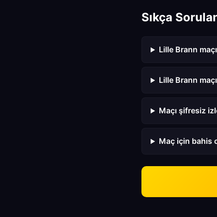
Sıkça Sorula
Lille Brann maç
Lille Brann maç
Maçı şifresiz iz
Maç için bahis 