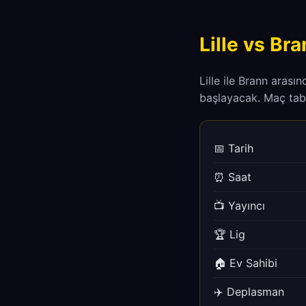
Lille vs Br
Lille ile Brann aras
başlayacak. Maç tabi
📅 Tarih
⏰ Saat
📺 Yayıncı
🏆 Lig
🏠 Ev Sahibi
✈️ Deplasman