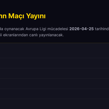
ann Maçı Yayını
ında oynanacak Avrupa Ligi mücadelesi
2026-04-25
tarihin
i ekranlarından canlı yayınlanacak.