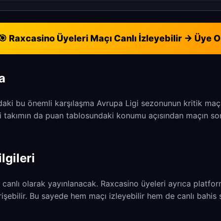
🎯 Raxcasino Üyeleri Maçı Canlı İzleyebilir → Üye O
a
ndaki bu önemli karşılaşma Avrupa Ligi sezonunun kritik maçl
 iki takımın da puan tablosundaki konumu açısından maçın 
lgileri
 canlı olarak yayınlanacak. Raxcasino üyeleri ayrıca platfor
rişebilir. Bu sayede hem maçı izleyebilir hem de canlı bahis