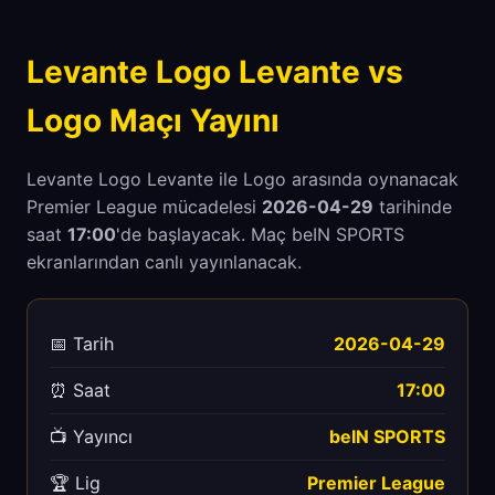
Levante Logo Levante vs
Logo Maçı Yayını
Levante Logo Levante ile Logo arasında oynanacak
Premier League mücadelesi
2026-04-29
tarihinde
saat
17:00
'de başlayacak. Maç beIN SPORTS
ekranlarından canlı yayınlanacak.
📅 Tarih
2026-04-29
⏰ Saat
17:00
📺 Yayıncı
beIN SPORTS
🏆 Lig
Premier League