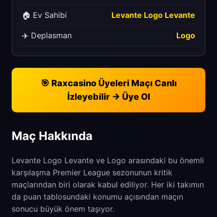
🏠 Ev Sahibi
Levante Logo Levante
✈️ Deplasman
Logo
🎯 Raxcasino Üyeleri Maçı Canlı
İzleyebilir → Üye Ol
Maç Hakkında
Levante Logo Levante ve Logo arasındaki bu önemli
karşılaşma Premier League sezonunun kritik
maçlarından biri olarak kabul ediliyor. Her iki takımın
da puan tablosundaki konumu açısından maçın
sonucu büyük önem taşıyor.