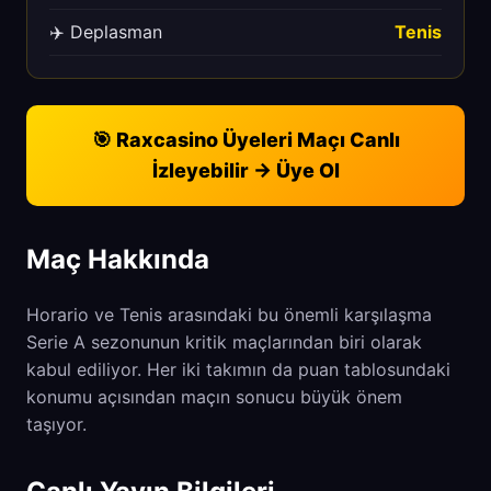
✈️ Deplasman
Tenis
🎯 Raxcasino Üyeleri Maçı Canlı
İzleyebilir → Üye Ol
Maç Hakkında
Horario ve Tenis arasındaki bu önemli karşılaşma
Serie A sezonunun kritik maçlarından biri olarak
kabul ediliyor. Her iki takımın da puan tablosundaki
konumu açısından maçın sonucu büyük önem
taşıyor.