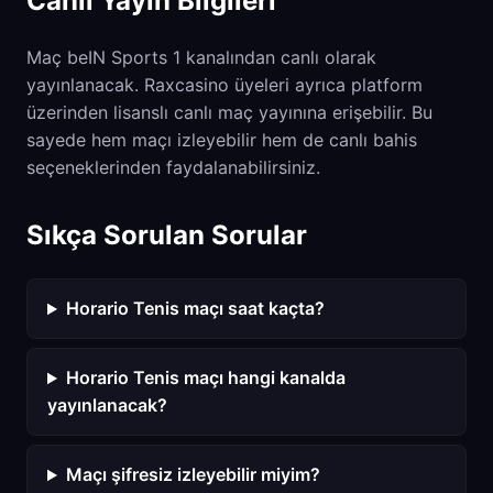
Canlı Yayın Bilgileri
Maç beIN Sports 1 kanalından canlı olarak
yayınlanacak. Raxcasino üyeleri ayrıca platform
üzerinden lisanslı canlı maç yayınına erişebilir. Bu
sayede hem maçı izleyebilir hem de canlı bahis
seçeneklerinden faydalanabilirsiniz.
Sıkça Sorulan Sorular
Horario Tenis maçı saat kaçta?
Horario Tenis maçı hangi kanalda
yayınlanacak?
Maçı şifresiz izleyebilir miyim?