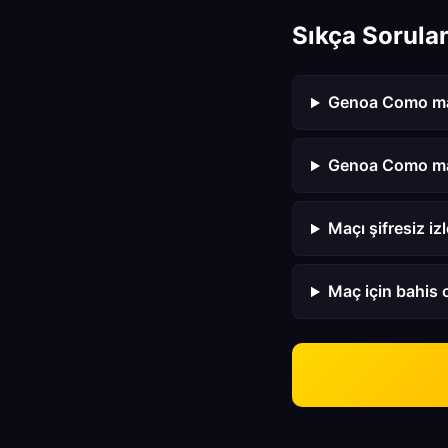
Sıkça Sorula
Genoa Como ma
Genoa Como maç
Maçı şifresiz iz
Maç için bahis 