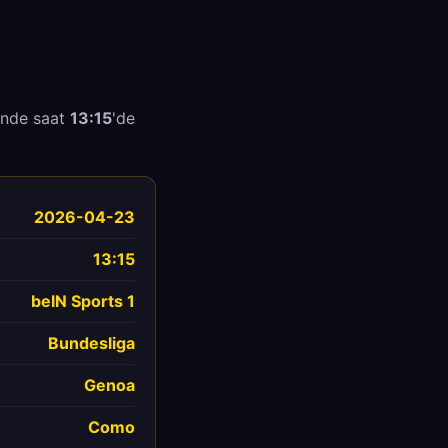
inde saat
13:15
'de
2026-04-23
13:15
beIN Sports 1
Bundesliga
Genoa
Como