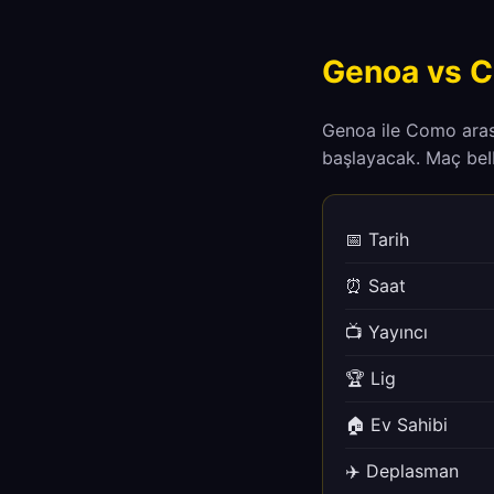
Genoa vs C
Genoa ile Como ara
başlayacak. Maç beIN
📅 Tarih
⏰ Saat
📺 Yayıncı
🏆 Lig
🏠 Ev Sahibi
✈️ Deplasman