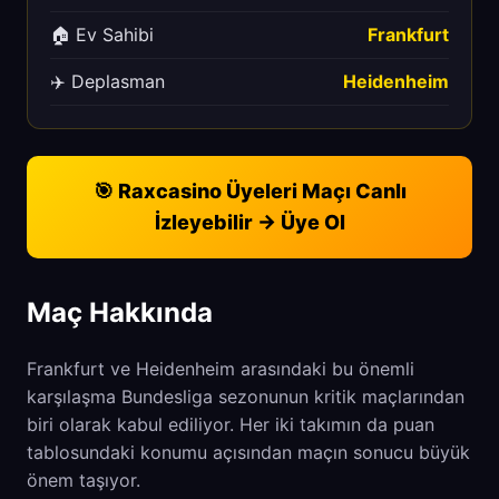
🏠 Ev Sahibi
Frankfurt
✈️ Deplasman
Heidenheim
🎯 Raxcasino Üyeleri Maçı Canlı
İzleyebilir → Üye Ol
Maç Hakkında
Frankfurt ve Heidenheim arasındaki bu önemli
karşılaşma Bundesliga sezonunun kritik maçlarından
biri olarak kabul ediliyor. Her iki takımın da puan
tablosundaki konumu açısından maçın sonucu büyük
önem taşıyor.