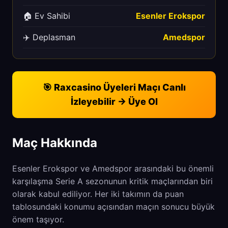
🏠 Ev Sahibi
Esenler Erokspor
✈️ Deplasman
Amedspor
🎯 Raxcasino Üyeleri Maçı Canlı
İzleyebilir → Üye Ol
Maç Hakkında
Esenler Erokspor ve Amedspor arasındaki bu önemli
karşılaşma Serie A sezonunun kritik maçlarından biri
olarak kabul ediliyor. Her iki takımın da puan
tablosundaki konumu açısından maçın sonucu büyük
önem taşıyor.