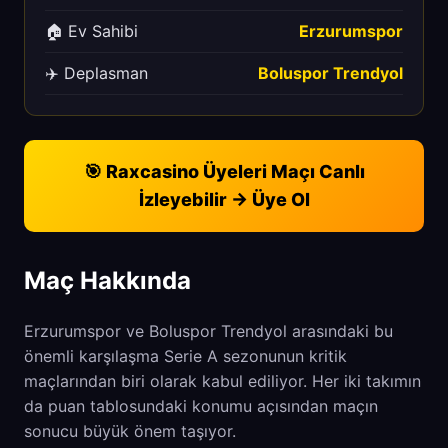
🏠 Ev Sahibi
Erzurumspor
✈️ Deplasman
Boluspor Trendyol
🎯 Raxcasino Üyeleri Maçı Canlı
İzleyebilir → Üye Ol
Maç Hakkında
Erzurumspor ve Boluspor Trendyol arasındaki bu
önemli karşılaşma Serie A sezonunun kritik
maçlarından biri olarak kabul ediliyor. Her iki takımın
da puan tablosundaki konumu açısından maçın
sonucu büyük önem taşıyor.