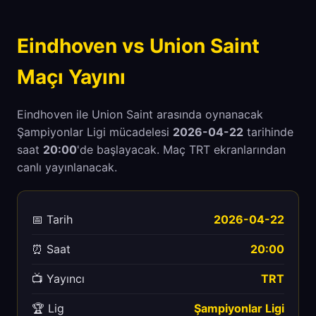
Eindhoven vs Union Saint
Maçı Yayını
Eindhoven ile Union Saint arasında oynanacak
Şampiyonlar Ligi mücadelesi
2026-04-22
tarihinde
saat
20:00
'de başlayacak. Maç TRT ekranlarından
canlı yayınlanacak.
📅 Tarih
2026-04-22
⏰ Saat
20:00
📺 Yayıncı
TRT
🏆 Lig
Şampiyonlar Ligi