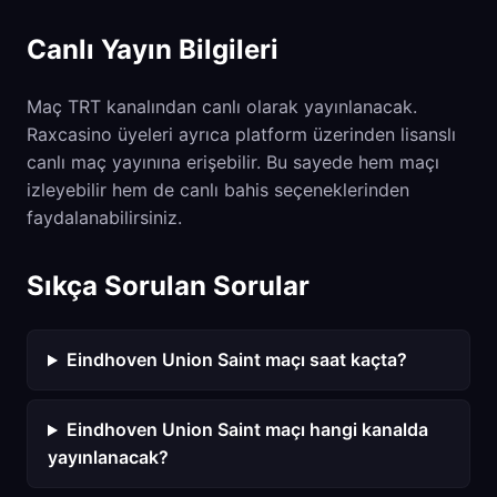
Canlı Yayın Bilgileri
Maç TRT kanalından canlı olarak yayınlanacak.
Raxcasino üyeleri ayrıca platform üzerinden lisanslı
canlı maç yayınına erişebilir. Bu sayede hem maçı
izleyebilir hem de canlı bahis seçeneklerinden
faydalanabilirsiniz.
Sıkça Sorulan Sorular
Eindhoven Union Saint maçı saat kaçta?
Eindhoven Union Saint maçı hangi kanalda
yayınlanacak?