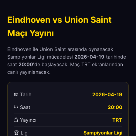
Eindhoven vs Union Saint
Maçı Yayını
Eindhoven ile Union Saint arasında oynanacak
Şampiyonlar Ligi mücadelesi
2026-04-19
tarihinde
saat
20:00
'de başlayacak. Maç TRT ekranlarından
canlı yayınlanacak.
📅 Tarih
2026-04-19
⏰ Saat
20:00
📺 Yayıncı
TRT
🏆 Lig
Şampiyonlar Ligi