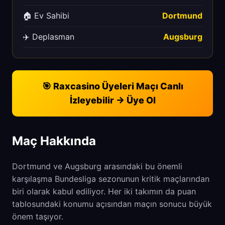
🏠 Ev Sahibi
Dortmund
✈️ Deplasman
Augsburg
🎯 Raxcasino Üyeleri Maçı Canlı
İzleyebilir → Üye Ol
Maç Hakkında
Dortmund ve Augsburg arasındaki bu önemli
karşılaşma Bundesliga sezonunun kritik maçlarından
biri olarak kabul ediliyor. Her iki takımın da puan
tablosundaki konumu açısından maçın sonucu büyük
önem taşıyor.