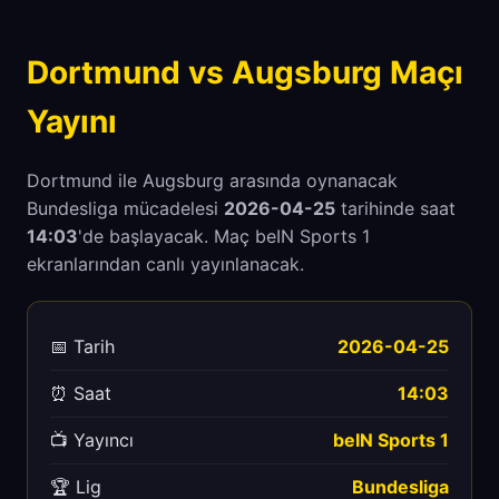
Dortmund vs Augsburg Maçı
Yayını
Dortmund ile Augsburg arasında oynanacak
Bundesliga mücadelesi
2026-04-25
tarihinde saat
14:03
'de başlayacak. Maç beIN Sports 1
ekranlarından canlı yayınlanacak.
📅 Tarih
2026-04-25
⏰ Saat
14:03
📺 Yayıncı
beIN Sports 1
🏆 Lig
Bundesliga