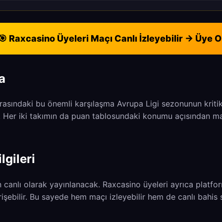
🎯 Raxcasino Üyeleri Maçı Canlı İzleyebilir → Üye O
a
arasındaki bu önemli karşılaşma Avrupa Ligi sezonunun kritik
r. Her iki takımın da puan tablosundaki konumu açısından 
lgileri
 canlı olarak yayınlanacak. Raxcasino üyeleri ayrıca platfor
rişebilir. Bu sayede hem maçı izleyebilir hem de canlı bahis