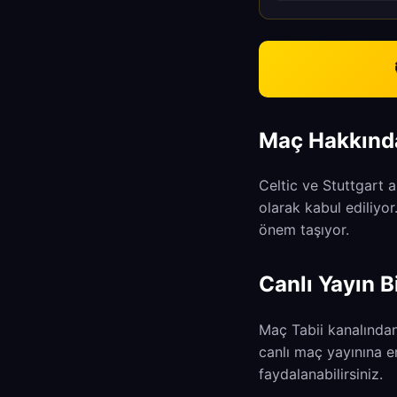
Maç Hakkınd
Celtic ve Stuttgart 
olarak kabul ediliyo
önem taşıyor.
Canlı Yayın Bi
Maç Tabii kanalından
canlı maç yayınına e
faydalanabilirsiniz.