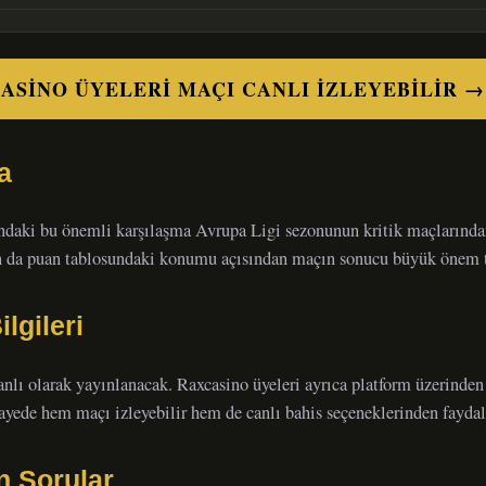
CASINO ÜYELERI MAÇI CANLI İZLEYEBILIR →
a
sındaki bu önemli karşılaşma Avrupa Ligi sezonunun kritik maçlarından
ın da puan tablosundaki konumu açısından maçın sonucu büyük önem t
lgileri
nlı olarak yayınlanacak. Raxcasino üyeleri ayrıca platform üzerinden 
sayede hem maçı izleyebilir hem de canlı bahis seçeneklerinden faydal
n Sorular