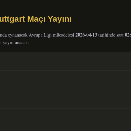
uttgart Maçı Yayını
2026-04-13
02
asında oynanacak Avrupa Ligi mücadelesi
tarihinde saat
lı yayınlanacak.