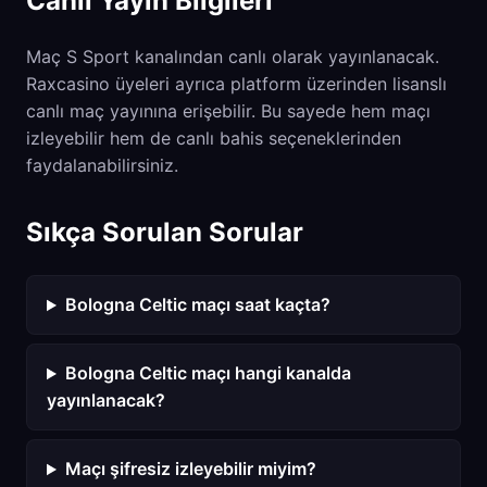
Canlı Yayın Bilgileri
Maç S Sport kanalından canlı olarak yayınlanacak.
Raxcasino üyeleri ayrıca platform üzerinden lisanslı
canlı maç yayınına erişebilir. Bu sayede hem maçı
izleyebilir hem de canlı bahis seçeneklerinden
faydalanabilirsiniz.
Sıkça Sorulan Sorular
Bologna Celtic maçı saat kaçta?
Bologna Celtic maçı hangi kanalda
yayınlanacak?
Maçı şifresiz izleyebilir miyim?