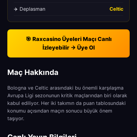
✈️ Deplasman
Celtic
🎯 Raxcasino Üyeleri Maçı Canlı
İzleyebilir → Üye Ol
Maç Hakkında
Bologna ve Celtic arasındaki bu önemli karşılaşma
Avrupa Ligi sezonunun kritik maçlarından biri olarak
kabul ediliyor. Her iki takımın da puan tablosundaki
konumu açısından maçın sonucu büyük önem
taşıyor.