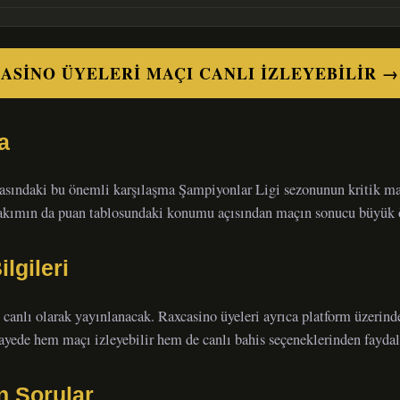
CASINO ÜYELERI MAÇI CANLI İZLEYEBILIR →
a
asındaki bu önemli karşılaşma Şampiyonlar Ligi sezonunun kritik maç
 takımın da puan tablosundaki konumu açısından maçın sonucu büyük 
lgileri
canlı olarak yayınlanacak. Raxcasino üyeleri ayrıca platform üzerinde
sayede hem maçı izleyebilir hem de canlı bahis seçeneklerinden faydal
n Sorular