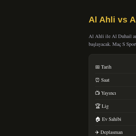
Al Ahli vs 
Al Ahli ile Al Duhail 
başlayacak. Maç S Sport
📅 Tarih
⏰ Saat
📺 Yayıncı
🏆 Lig
🏠 Ev Sahibi
✈️ Deplasman